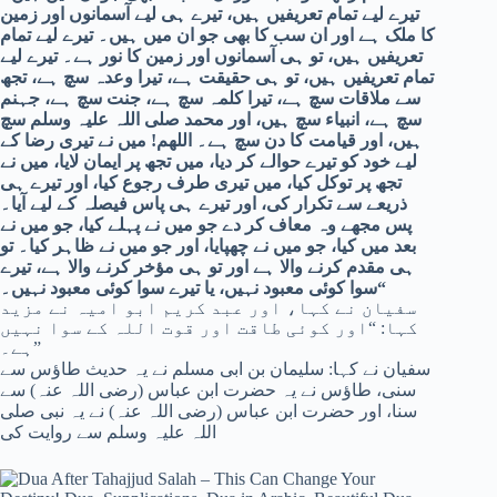
تیرے لیے تمام تعریفیں ہیں، تیرے ہی لیے آسمانوں اور زمین
کا ملک ہے اور ان سب کا بھی جو ان میں ہیں۔ تیرے لیے تمام
تعریفیں ہیں، تو ہی آسمانوں اور زمین کا نور ہے۔ تیرے لیے
تمام تعریفیں ہیں، تو ہی حقیقت ہے، تیرا وعدہ سچ ہے، تجھ
سے ملاقات سچ ہے، تیرا کلمہ سچ ہے، جنت سچ ہے، جہنم
سچ ہے، انبیاء سچ ہیں، اور محمد صلی اللہ علیہ وسلم سچ
ہیں، اور قیامت کا دن سچ ہے۔ اللھم! میں نے تیری رضا کے
لیے خود کو تیرے حوالے کر دیا، میں تجھ پر ایمان لایا، میں نے
تجھ پر توکل کیا، میں تیری طرف رجوع کیا، اور تیرے ہی
ذریعے سے تکرار کی، اور تیرے ہی پاس فیصلہ کے لیے آیا۔
پس مجھے وہ معاف کر دے جو میں نے پہلے کیا، جو میں نے
بعد میں کیا، جو میں نے چھپایا، اور جو میں نے ظاہر کیا۔ تو
ہی مقدم کرنے والا ہے اور تو ہی مؤخر کرنے والا ہے، تیرے
سوا کوئی معبود نہیں، یا تیرے سوا کوئی معبود نہیں۔
“
سفیان نے کہا، اور عبد کریم ابو امیہ نے مزید
کہا: “اور کوئی طاقت اور قوت اللہ کے سوا نہیں
ہے۔”
سفیان نے کہا: سلیمان بن ابی مسلم نے یہ حدیث طاؤس سے
سنی، طاؤس نے یہ حضرت ابن عباس (رضی اللہ عنہ) سے
سنا، اور حضرت ابن عباس (رضی اللہ عنہ) نے یہ نبی صلی
اللہ علیہ وسلم سے روایت کی