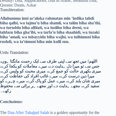
Transliteration:
Allahumma inni as’aluka rahmatan min ‘indika tahdi
biha qalbi, wa tajma’u biha shamli, wa talim biha sha’thi,
wa turuddu biha alfitati, wa tuslihu biha deeni, wa
tahfazu biha gha’ibi, wa tarfa’u biha shaahidi, wa tuzaki
biha ‘amali, wa tubayyidu biha wajhi, wa tulhimuni biha
rushdi, wa ta’simuni biha min kulli suu.
Urdu Translation:
اللھم! میں تجھ سے اپنی طرف سے ایک رحمت مانگتا ہوں،
جس سے تو میرا دل ہدایت دے، میرے معاملات کو یکجا کرے،
میری بکھری حالت کو جمع کرے، میری محبت کو واپس کرے،
میرا دین درست کرے، میرے غائب افراد کی حفاظت کرے،
میری شان بلند کرے، میرے عمل کو پاک کرے، میرے چہرے کو
سفید کرے، مجھے ہدایت دے اور مجھے ہر برائی سے محفوظ
رکھے۔
Conclusions:
The
Dua After Tahajjud Salah
is a golden opportunity for the