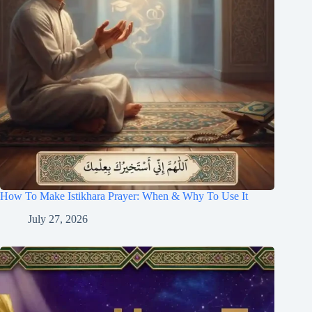
How To Make Istikhara Prayer: When & Why To Use It
July 27, 2026