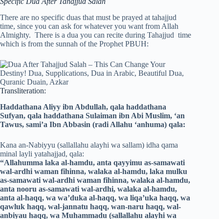
Specific Dua After Tahajjud Salah
There are no specific duas that must be prayed at tahajjud
time, since you can ask for whatever you want from Allah
Almighty. There is a dua you can recite during Tahajjud time
which is from the sunnah of the Prophet PBUH:
Transliteration:
Haddathana Aliyy ibn Abdullah, qala haddathana
Sufyan, qala haddathana Sulaiman ibn Abi Muslim, ‘an
Tawus, sami’a Ibn Abbasin (radi Allahu ‘anhuma) qala:
Kana an-Nabiyyu (sallallahu alayhi wa sallam) idha qama
minal layli yatahajjad, qala:
“Allahumma laka al-hamdu, anta qayyimu as-samawati
wal-ardhi waman fihinna, walaka al-hamdu, laka mulku
as-samawati wal-ardhi waman fihinna, walaka al-hamdu,
anta nooru as-samawati wal-ardhi, walaka al-hamdu,
anta al-haqq, wa wa’duka al-haqq, wa liqa’uka haqq, wa
qawluk haqq, wal-jannatu haqq, wan-naru haqq, wal-
anbiyau haqq, wa Muhammadu (sallallahu alayhi wa