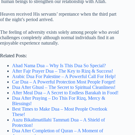
human beings to strengthen our relationship with Allah.
Heaven received His servants’ repentance when the third part
of the night’s period arrived.
The feeling of adversity exists solely among people who avoid
challenges completely although normal individuals find it an
enjoyable experience naturally.
Related Posts:
Ahad Nama Dua – Why Is This Dua So Special?
After Fajr Prayer Dua – The Key to Rizq & Success!
Arabic Dua For Palestine – A Powerful Call For Help!
Car Dua – A Powerful Protection Most People Forget!
Dua After Ghusl – The Secret to Spiritual Cleanliness!
After Meal Dua – A Secret to Endless Barakah in Food!
Dua After Praying – Do This For Rizq, Mercy &
Blessings!
Best Times to Make Dua – Most People Overlook
These!
Auzu Bikalimatillahi Tammati Dua – A Shield of
Protection!
Dua After Completion of Quran – A Moment of