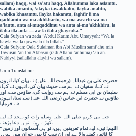
sallam) haqq, wal-sa’atu haqq, Allahumma laka aslamtu,
wabika amantu, ‘alayka tawakkaltu, ilayka anabtu,
wabika khasamtu, ilayka hakamtu, faghfir li ma
qaddamtu wa ma akhkhartu, wa ma asrartu wa ma
a’lantu, anta al-muqaddimu wa anta al-mu’akhkhiru, la
ilaha illa anta — aw la ilaha ghayruka.”
Qala Sufyan wa zada ‘Abdul Karim Abu Umayyah: “Wa la
hawla wa la quwwata illa billah.”
Qala Sufyan: Qala Sulaiman ibn Abi Muslim sami’ahu min
Tawusin ‘an Ibn Abbasin (radi Allahu ‘anhuma) ‘an an-
Nabiyyi (sallallahu alayhi wa sallam).
Urdu Translation:
حضرت علی بن عبداللہ (رحمت اللہ علیہ) نے بیان کیا، انہوں
نے کہا: سفیان نے ہم سے حدیث بیان کی، انہوں نے کہا:
سلیمان بن ابی مسلم نے ہم سے روایت کی، طاؤس سے، اور
طاؤس نے حضرت ابن عباس (رضی اللہ عنہ) سے سنا، انہوں
نے فرمایا
:
جب نبی کریم صلی اللہ علیہ وسلم رات کو تہجد کے لیے
کھڑے ہوتے تو یہ دعا پڑھتے:
“
اللھم! تیرے لیے تمام تعریفیں ہیں، تو ہی آسمانوں اور زمین
کا قائم رکھنے والا ہے اور ان سب کا بھی جو ان میں ہیں۔