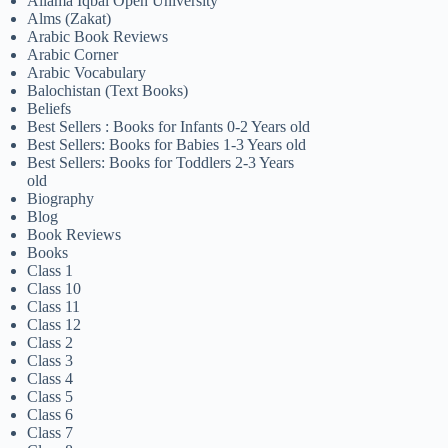
Allama Iqbal Open University
Alms (Zakat)
Arabic Book Reviews
Arabic Corner
Arabic Vocabulary
Balochistan (Text Books)
Beliefs
Best Sellers : Books for Infants 0-2 Years old
Best Sellers: Books for Babies 1-3 Years old
Best Sellers: Books for Toddlers 2-3 Years
old
Biography
Blog
Book Reviews
Books
Class 1
Class 10
Class 11
Class 12
Class 2
Class 3
Class 4
Class 5
Class 6
Class 7