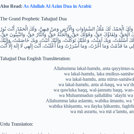
Also Read:
As Alullah Al Azim Dua in Arabic
The Grand Prophetic Tahajjud Dua
، وَلَكَ الْحَمْدُ، لَكَ مُلْكُ السَّمَاوَاتِ وَالْأَرْضِ وَمَنْ فِيهِنَّ، وَلَكَ الْحَمْدُ، أَنْتَ نُورُ
الْحَقُّ، وَلِقَاؤُكَ حَقٌّ، وَقَوْلُكَ حَقٌّ، وَالْجَنَّةُ حَقٌّ، وَالنَّارُ حَقٌّ، وَالنَّبِيُّونَ حَقٌّ
لَكَ أَسْلَمْتُ، وَبِكَ آمَنْتُ، وَعَلَيْكَ تَوَكَّلْتُ، وَإِلَيْكَ أَنَبْتُ، وَبِكَ خَاصَمْتُ، وَإِلَيْكَ
Tahajjud Dua English Transliteration:
Allahumma lakal-hamdu, anta qayyimus-s
wa lakal-hamdu, laka mulkus-samāwā
wa lakal-hamdu, anta nūrus-samāwāt
wa lakal-hamdu, anta al-haqq, wa wa‘du
wa qawluka haqq, wal-jannatu haqq, wan
wa Muhammadun ṣallallāhu ‘alayhi wa s
Allahumma laka aslamtu, wabika āmantu, wa ‘a
wabika khāṣamtu, wa ilayka ḥākamtu, faghfi
wa mā asrartu, wa mā a‘lamtu, anta 
Urdu Translation:
وں اور زمین اور جو کچھ ان میں ہے اس کا سنبھالنے والا