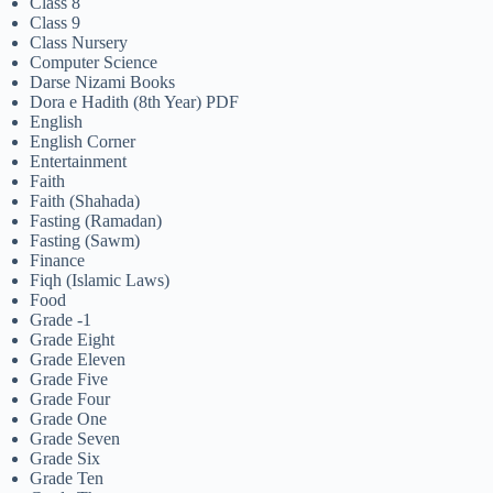
Class 8
Class 9
Class Nursery
Computer Science
Darse Nizami Books
Dora e Hadith (8th Year) PDF
English
English Corner
Entertainment
Faith
Faith (Shahada)
Fasting (Ramadan)
Fasting (Sawm)
Finance
Fiqh (Islamic Laws)
Food
Grade -1
Grade Eight
Grade Eleven
Grade Five
Grade Four
Grade One
Grade Seven
Grade Six
Grade Ten