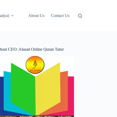
adya)
About Us
Contact Us
bout CEO: Alasad Online Quran Tutor