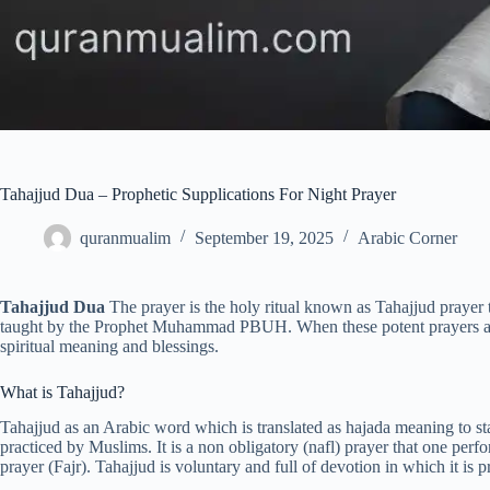
Tahajjud Dua – Prophetic Supplications For Night Prayer
quranmualim
September 19, 2025
Arabic Corner
Tahajjud Dua
The prayer is the holy ritual known as Tahajjud prayer 
taught by the Prophet Muhammad PBUH. When these potent prayers are 
spiritual meaning and blessings.
What is Tahajjud?
Tahajjud as an Arabic word which is translated as hajada meaning to stay
practiced by Muslims. It is a non obligatory (nafl) prayer that one per
prayer (Fajr). Tahajjud is voluntary and full of devotion in which it is p