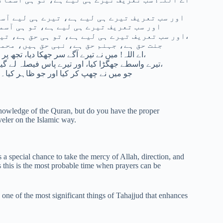
اور سب تعریف تیرے ہی لیے ہے، تیرے ہی لیے آس
اور سب تعریف تیرے ہی لیے ہے، تو ہی آسم
اور سب تعریف تیرے ہی لیے ہے، تو ہی حق ہے، تیرا وعدہ حق ہے، تجھ سے ملاقات حق ہے، تیرا فرمان حق ہے،
جنت حق ہے، جہنم حق ہے، نبی حق ہیں، محم
اے اللہ! میں نے تیرے آگے سر جھکا دیا، تجھ پر ایمان لایا، تجھ پر ہی بھروسہ کیا، تیری طرف رجوع کیا،
تیرے واسطے جھگڑا کیا، اور تیرے پاس فیصلہ لے گیا۔ پس مجھے بخش دے جو میں نے پہلے کیا اور جو بعد میں کیا،
جو میں نے چھپ کر کیا اور جو ظاہر کیا۔ 
nowledge of the Quran, but do you have the proper
eler on the Islamic way.
 a special chance to take the mercy of Allah, direction, and
 as this is the most probable time when prayers can be
e one of the most significant things of Tahajjud that enhances