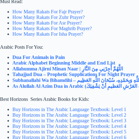
Must Read:
How Many Rakats For Fajr Prayer?
How Many Rakats For Zuhr Prayer?
How Many Rakats For Asr Prayer?
How Many Rakats For Maghrib Prayer?
How Many Rakats For Isha Prayer?
Arabic Posts For You:
Dua For Animals in Pain
Arabic Alphabet Beginning Middle and End List
Allahumma Ajirni Minan Naar | اللَّهُمَّ أَجِرْنِي مِنَ النَّارِ
Tahajjud Dua – Prophetic Supplications For Night Prayer
Subhanallahi Wa Bihamdihi – َبِحَمْدِهِ، سُبْحَانَ اللَّهِ العَظِيم
Best Horizons Series Arabic Books for Kids:
Buy Horizons in The Arabic Language Textbook: Level 1
Buy Horizons in The Arabic Language Textbook: Level 2
Buy Horizons in The Arabic Language Textbook: Level 3
Buy Horizons in The Arabic Language Textbook: Level 4
Buy Horizons in The Arabic Language Textbook: Level 5
Buy Horizons in The Arabic Language Textbook: Level 6