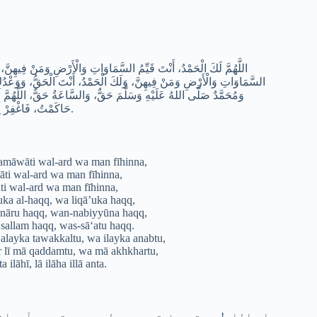
اللَّهُمَّ لَكَ الْحَمْدُ، أَنْتَ قَيِّمُ السَّمَاوَاتِ وَالْأَرْضِ وَمَنْ فِيهِنَّ
السَّمَاوَاتِ وَالْأَرْضِ وَمَنْ فِيهِنَّ، وَلَكَ الْحَمْدُ، أَنْتَ الْحَقُّ، وَوَعْدُكَ ،
وَمُحَمَّدٌ صَلَّى اللهُ عَلَيْهِ وَسَلَّمَ حَقٌّ، وَالسَّاعَةُ حَقٌّ، اللَّهُمَّ 
حَاكَمْتُ، فَاغْفِرْ لِي مَا قَدَّمْتُ وَمَا أَخَّرْتُ، وَمَا أَسْرَرْتُ وَمَا أَعْلَنْتُ، أَنْتَ إِلَهِي لَا إِلَهَ إِلَّا أَنْتَ.
amāwāti wal-ard wa man fīhinna,
ti wal-ard wa man fīhinna,
i wal-ard wa man fīhinna,
ka al-haqq, wa liqā’uka haqq,
-nāru haqq, wan-nabiyyūna haqq,
allam haqq, was-sā‘atu haqq.
layka tawakkaltu, wa ilayka anabtu,
r lī mā qaddamtu, wa mā akhkhartu,
ilāhī, lā ilāha illā anta.
اے اللہ! سب تعریف تیرے ہی لیے ہے، تو ہی آسمان