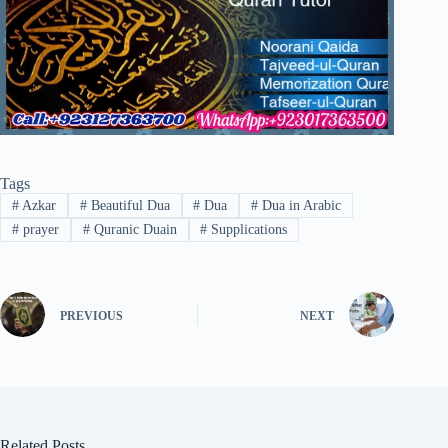
Tags
#
Azkar
#
Beautiful Dua
#
Dua
#
Dua in Arabic
#
prayer
#
Quranic Duain
#
Supplications
PREVIOUS
NEXT
Related Posts