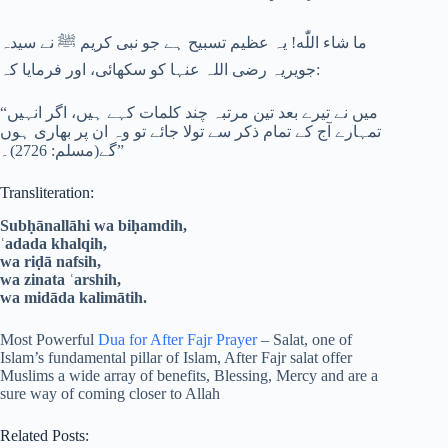
ما شاء اللّٰه! یہ عظیم تسبیح ہے جو نبی کریم ﷺ نے سیدہ
جویریہ رضی اللہ عنہا کو سکھائی، اور فرمایا کہ:
“میں نے تیرے بعد تین مرتبہ چند کلمات کہے ہیں، اگر انہیں
تمہارے آج کے تمام ذکر سے تولا جائے تو وہ ان پر بھاری ہوں
گے(مسلم: 2726)۔”
Transliteration:
Subḥānallāhi wa biḥamdih,
ʿadada khalqih,
wa riḍā nafsih,
wa zinata ʿarshih,
wa midāda kalimātih.
Most Powerful
Dua for After Fajr Prayer
– Salat, one of
Islam’s fundamental pillar of Islam, After Fajr salat offer
Muslims a wide array of benefits, Blessing, Mercy and are a
sure way of coming closer to Allah
Related Posts: