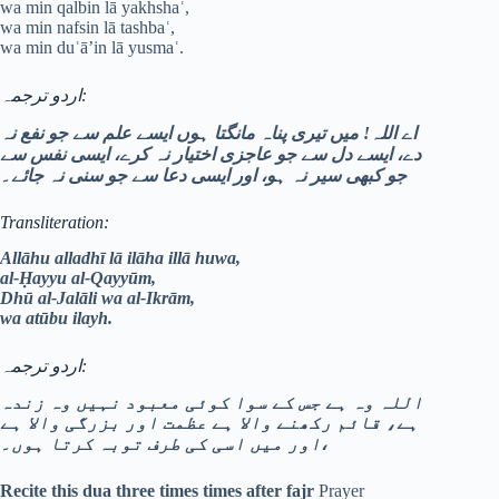
wa min qalbin lā yakhshaʿ,
wa min nafsin lā tashbaʿ,
wa min duʿā’in lā yusmaʿ.
اردو ترجمہ:
اے اللہ! میں تیری پناہ مانگتا ہوں ایسے علم سے جو نفع نہ
دے، ایسے دل سے جو عاجزی اختیار نہ کرے، ایسی نفس سے
جو کبھی سیر نہ ہو، اور ایسی دعا سے جو سنی نہ جائے۔
Transliteration:
Allāhu alladhī lā ilāha illā huwa,
al-Ḥayyu al-Qayyūm,
Dhū al-Jalāli wa al-Ikrām,
wa atūbu ilayh.
اردو ترجمہ:
اللہ وہ ہے جس کے سوا کوئی معبود نہیں وہ زندہ
ہے، قائم رکھنے والا ہے عظمت اور بزرگی والا ہے
اور میں اسی کی طرف توبہ کرتا ہوں۔،
Recite this dua three times times after fajr
Prayer