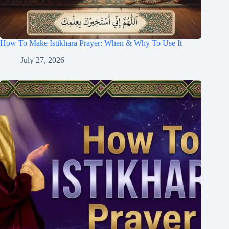
How To Make Istikhara Prayer: When & Why To Use It
July 27, 2026