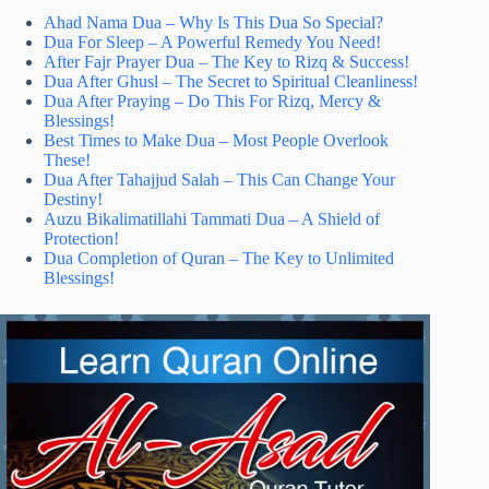
Ahad Nama Dua – Why Is This Dua So Special?
Dua For Sleep – A Powerful Remedy You Need!
After Fajr Prayer Dua – The Key to Rizq & Success!
Dua After Ghusl – The Secret to Spiritual Cleanliness!
Dua After Praying – Do This For Rizq, Mercy &
Blessings!
Best Times to Make Dua – Most People Overlook
These!
Dua After Tahajjud Salah – This Can Change Your
Destiny!
Auzu Bikalimatillahi Tammati Dua – A Shield of
Protection!
Dua Completion of Quran – The Key to Unlimited
Blessings!