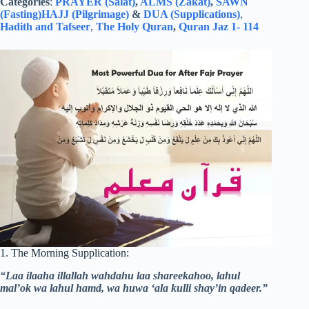
Categories
:
PRAYER (Salat)
,
ALMS (Zakat)
,
SAWN
(Fasting)
HAJJ (Pilgrimage)
&
DUA (Supplications)
,
Hadith and Tafseer
,
The Holy Quran
,
Quran Jaz 1- 114
1. The Morning Supplication:
“Laa ilaaha illallah wahdahu laa shareekahoo, lahul
mal’ok wa lahul hamd, wa huwa ‘ala kulli shay’in qadeer.”